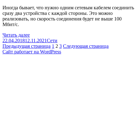
Иногда бывает, что нужно одним сетевым кабелем соединить
сразу два устройства с каждой стороны. Это можно
реализовать, но скорость соединения будет не выше 100
Мбит/c.
Разделение
Читать далее
Опубликовано
витой
Рубрики
22.04.2018
12.11.2021
Сети
Навигация
пары
Страница
Страница
Страница
Предыдущая страница
1
2
3
Следующая страница
Сайт работает на WordPress
по
записям