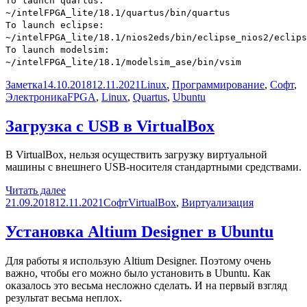
To launch quartus:
~/intelFPGA_lite/18.1/quartus/bin/quartus
To launch eclipse:
~/intelFPGA_lite/18.1/nios2eds/bin/eclipse_nios2/eclips
To launch modelsim:
~/intelFPGA_lite/18.1/modelsim_ase/bin/vsim
Формат
Опубликовано
Рубрики
Заметка
14.10.2018
12.11.2021
Linux
,
Программирование
,
Софт
,
Метки
Электроника
FPGA
,
Linux
,
Quartus
,
Ubuntu
Загрузка c USB в VirtualBox
В VirtualBox, нельзя осуществить загрузку виртуальной
машины с внешнего USB-носителя стандартными средствами.
Загрузка
Читать далее
Опубликовано
c
Рубрики
Метки
21.09.2018
12.11.2021
Софт
VirtualBox
,
Виртуализация
USB
в
Установка Altium Designer в Ubuntu
VirtualBox
Для работы я использую Altium Designer. Поэтому очень
важно, чтобы его можно было установить в Ubuntu. Как
оказалось это весьма несложно сделать. И на первый взгляд
результат весьма неплох.