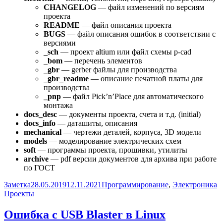
CHANGELOG
— файл изменений по версиям
проекта
README
— файл описания проекта
BUGS
— файл описания ошибок в соответствии с
версиями
_sch
— проект altium или файл схемы p-cad
_bom
— перечень элементов
_gbr
— gerber файлы для производства
_gbr_readme
— описание печатной платы для
производства
_pnp
— файл Pick’n’Place для автоматического
монтажа
docs_desc
— документы проекта, счета и т.д. (initial)
docs_info
— даташиты, описания
mechanical
— чертежи деталей, корпуса, 3D модели
models
— моделирование электрических схем
soft
— программы проекта, прошивки, утилиты
archive
— pdf версии документов для архива при работе
по ГОСТ
Формат
Опубликовано
Рубрики
М
Заметка
28.05.2019
12.11.2021
Программирование
,
Электроника
Проекты
Ошибка с USB Blaster в Linux