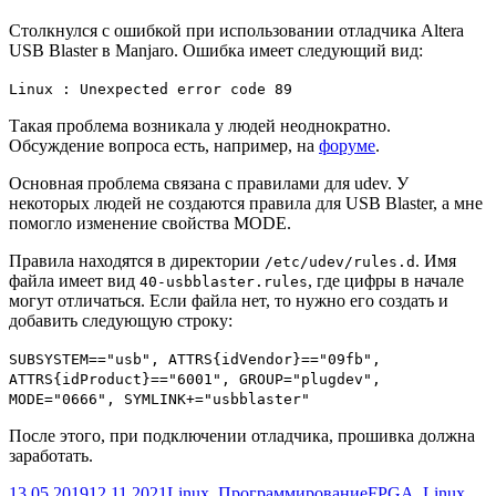
Столкнулся с ошибкой при использовании отладчика Altera
USB Blaster в Manjaro. Ошибка имеет следующий вид:
Linux : Unexpected error code 89
Такая проблема возникала у людей неоднократно.
Обсуждение вопроса есть, например, на
форуме
.
Основная проблема связана с правилами для udev. У
некоторых людей не создаются правила для USB Blaster, а мне
помогло изменение свойства MODE.
Правила находятся в директории
. Имя
/etc/udev/rules.d
файла имеет вид
, где цифры в начале
40-usbblaster.rules
могут отличаться. Если файла нет, то нужно его создать и
добавить следующую строку:
SUBSYSTEM=="usb", ATTRS{idVendor}=="09fb",
ATTRS{idProduct}=="6001", GROUP="plugdev",
MODE="0666", SYMLINK+="usbblaster"
После этого, при подключении отладчика, прошивка должна
заработать.
Опубликовано
Рубрики
Метки
13.05.2019
12.11.2021
Linux
,
Программирование
FPGA
,
Linux
,