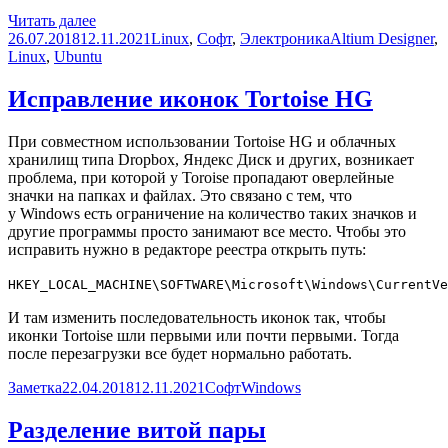
Установка
Читать далее
Опубликовано
Altium
Рубрики
Метки
26.07.2018
12.11.2021
Linux
,
Софт
,
Электроника
Altium Designer
,
Designer
Linux
,
Ubuntu
в
Ubuntu
Исправление иконок Tortoise HG
При совместном использовании Tortoise HG и облачных
хранилищ типа Dropbox, Яндекс Диск и других, возникает
проблема, при которой у Toroise пропадают оверлейные
значки на папках и файлах. Это связано с тем, что
у Windows есть ограничение на количество таких значков и
другие программы просто занимают все место. Чтобы это
исправить нужно в редакторе реестра открыть путь:
HKEY_LOCAL_MACHINE\SOFTWARE\Microsoft\Windows\CurrentVe
И там изменить последовательность иконок так, чтобы
иконки Tortoise шли первыми или почти первыми. Тогда
после перезагрузки все будет нормально работать.
Формат
Опубликовано
Рубрики
Метки
Заметка
22.04.2018
12.11.2021
Софт
Windows
Разделение витой пары