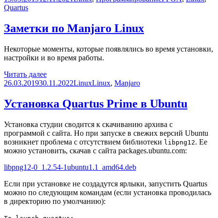
Quartus
Заметки по Manjaro Linux
Некоторые моменты, которые появлялись во время установки,
настройки и во время работы.
Заметки
Читать далее
Опубликовано
по
Рубрики
Метки
26.03.2019
30.11.2022
Linux
Linux
,
Manjaro
Manjaro
Linux
Установка Quartus Prime в Ubuntu
Установка студии сводится к скачиванию архива с
программой с сайта. Но при запуске в свежих версий Ubuntu
возникнет проблема с отсутствием библиотеки
. Ее
libpng12
можно установить, скачав с сайта packages.ubuntu.com:
libpng12-0_1.2.54-1ubuntu1.1_amd64.deb
Если при установке не создадутся ярлыки, запустить Quartus
можно по следующим командам (если установка проводилась
в директорию по умолчанию):