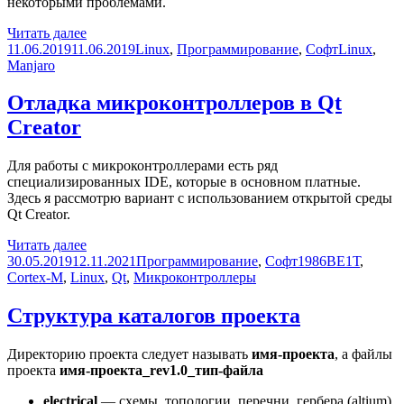
некоторыми проблемами.
Преобразователь
Читать далее
Опубликовано
TA1-
Рубрики
Метки
11.06.2019
11.06.2019
Linux
,
Программирование
,
Софт
Linux
,
USB-
Manjaro
01-
C
Отладка микроконтроллеров в Qt
фирмы
Creator
Элкус
в
Linux
Для работы с микроконтроллерами есть ряд
специализированных IDE, которые в основном платные.
Здесь я рассмотрю вариант с использованием открытой среды
Qt Creator.
Отладка
Читать далее
Опубликовано
микроконтроллеров
Рубрики
Метки
30.05.2019
12.11.2021
Программирование
,
Софт
1986ВЕ1Т
,
в
Cortex-M
,
Linux
,
Qt
,
Микроконтроллеры
Qt
Creator
Структура каталогов проекта
Директорию проекта следует называть
имя-проекта
, а файлы
проекта
имя-проекта_rev1.0_тип-файла
electrical
— схемы, топологии, перечни, гербера (altium)