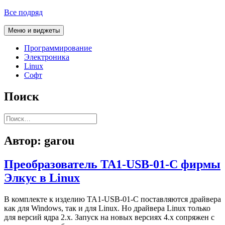
Перейти
Все подряд
к
содержимому
Меню и виджеты
Программирование
Электроника
Linux
Софт
Поиск
Найти:
Автор:
garou
Преобразователь TA1-USB-01-C фирмы
Элкус в Linux
В комплекте к изделию TA1-USB-01-C поставляются драйвера
как для Windows, так и для Linux. Но драйвера Linux только
для версий ядра 2.х. Запуск на новых версиях 4.х сопряжен с